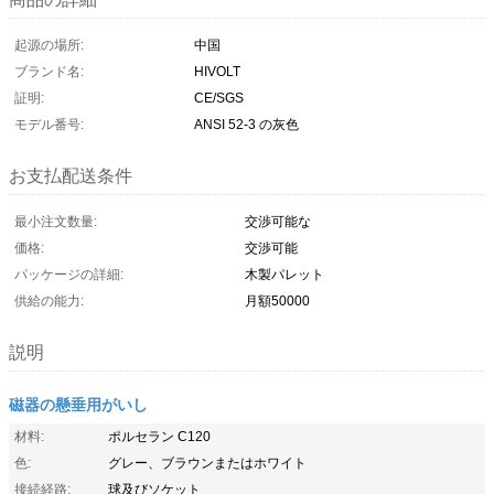
起源の場所:
中国
ブランド名:
HIVOLT
証明:
CE/SGS
モデル番号:
ANSI 52-3 の灰色
お支払配送条件
最小注文数量:
交渉可能な
価格:
交渉可能
パッケージの詳細:
木製パレット
供給の能力:
月額50000
説明
磁器の懸垂用がいし
材料:
ポルセラン C120
色:
グレー、ブラウンまたはホワイト
接続経路:
球及びソケット