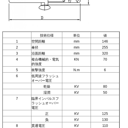
技術仕様
単位
値
1
空間距離
mm
146
2
傘径
mm
255
3
沿面距離
mm
320
4
複合機械的・電気
KN
70
的強度
5
衝撃強度
N.m
6
6
低周波フラッシュ
オーバー電圧
乾燥
KV
80
湿潤
KV
50
7
臨界インパルスフ
ラッシュオーバー
電圧
正
KV
125
負
KV
130
8
貫通電圧
KV
110