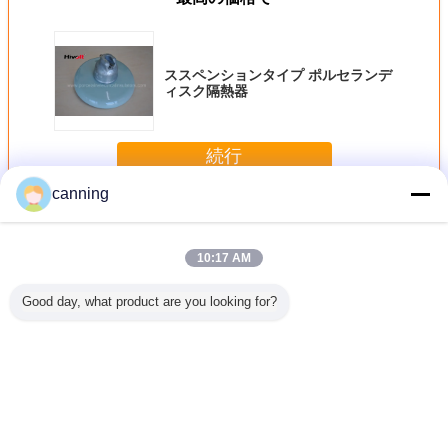
ススペンションタイプ ポルセランデ
ィスク隔熱器
続行
canning
磁器の懸垂用がいし
多く
10:17 AM
Good day, what product are you looking for?
2-1の磁器
110kVのポリマー
ANSI 52-3配分の
多色の磁器の懸垂
ススペン
がいしの
ステーション・ポ
電力線のための白
用がいし/帽子およ
イプ ポル
きる反霧
スト・アイソレー
いディスク懸垂用
びPinの絶縁体
ィスク
/ODM
ター ANSIまたは
がいし
IEC規格の灰色ま
たは赤色
言語を変えて下さい
Japanese