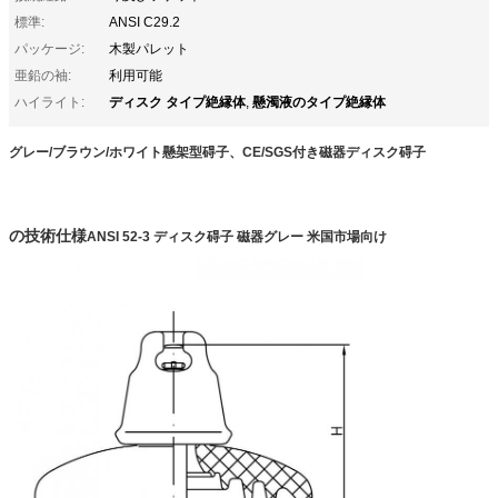
標準:
ANSI C29.2
パッケージ:
木製パレット
亜鉛の袖:
利用可能
ディスク タイプ絶縁体
懸濁液のタイプ絶縁体
ハイライト:
,
グレー/ブラウン/ホワイト懸架型碍子、CE/SGS付き磁器ディスク碍子
の技術仕様
ANSI 52-3 ディスク碍子 磁器グレー 米国市場向け