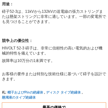
用途：
碍子52-3は、11kVから132kVの送電線の張力ストリングま
たは懸架ストリングに非常に適しています。一部の変電所で
も見つけることができます。
競争上の優位性：
HIVOLT 52-3 碍子は、非常に信頼性の高い電気的および機
械的特性を備えています。
故障率は10万分の1未満です。
お客様の要件または特別な技術仕様に基づいて碍子を設計で
きます。
帽子およびPinの絶縁体
ディスク タイプ絶縁体
札:
,
,
懸濁液のタイプ絶縁体
最高の価格で