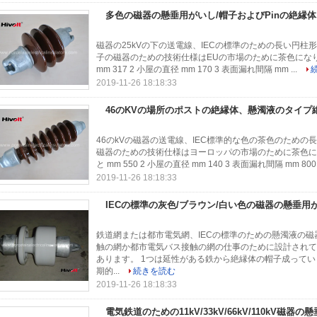
多色の磁器の懸垂用がいし/帽子およびPinの絶縁体
磁器の25kVの下の送電線、IECの標準のための長い円柱形碍子 記
子の磁器のための技術仕様はEUの市場のために茶色になり
mm 317 2 小屋の直径 mm 170 3 表面漏れ間隔 mm ...
2019-11-26 18:18:33
46のKVの場所のポストの絶縁体、懸濁液のタイプ
46のkVの磁器の送電線、IEC標準的な色の茶色のための長い
磁器のための技術仕様はヨーロッパの市場のために茶色にな
と mm 550 2 小屋の直径 mm 140 3 表面漏れ間隔 mm 800 4
2019-11-26 18:18:33
IECの標準の灰色/ブラウン/白い色の磁器の懸垂用
鉄道網または都市電気網、IECの標準のための懸濁液の磁
触の網か都市電気バス接触の網の仕事のために設計されて
あります。 1つは延性がある鉄から絶縁体の帽子成って
期的...
続きを読む
2019-11-26 18:18:33
電気鉄道のための11kV/33kV/66kV/110kV磁器