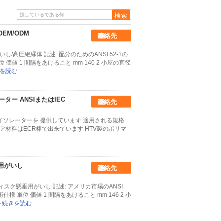
EM/ODM
連絡先
し/高圧絶縁体 記述: 配分のためのANSI 52-1の
 1 間隔をあけること mm 140 2 小屋の直径
を読む
ー ANSIまたはIEC
連絡先
イソレーターを 提供しています 適用される規格:
のコア材料はECR棒で出来ています HTV製のポリマ
垂用がいし
連絡先
ィスク懸垂用がいし 記述: アメリカ市場のANSI
単位 価値 1 間隔をあけること mm 146 2 小
続きを読む