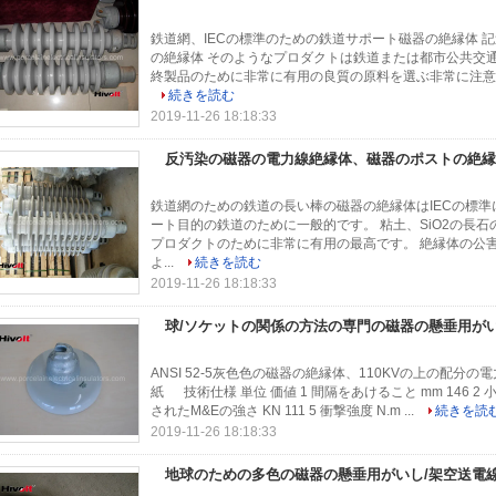
鉄道網、IECの標準のための鉄道サポート磁器の絶縁体 記
の絶縁体 そのようなプロダクトは鉄道または都市公共交
終製品のために非常に有用の良質の原料を選ぶ非常に注意深
続きを読む
2019-11-26 18:18:33
反汚染の磁器の電力線絶縁体、磁器のポストの絶縁体
鉄道網のための鉄道の長い棒の磁器の絶縁体はIECの標準
ート目的の鉄道のために一般的です。 粘土、SiO2の長
プロダクトのために非常に有用の最高です。 絶縁体の公
よ...
続きを読む
2019-11-26 18:18:33
球/ソケットの関係の方法の専門の磁器の懸垂用が
ANSI 52-5灰色色の磁器の絶縁体、110KVの上の配
紙 技術仕様 単位 価値 1 間隔をあけること mm 146 2 小屋
されたM&Eの強さ KN 111 5 衝撃強度 N.m ...
続きを読
2019-11-26 18:18:33
地球のための多色の磁器の懸垂用がいし/架空送電