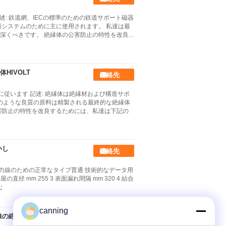
述: 鉄道網、IECの標準のための鉄道サポート磁器
通システムのために主に使用されます。 私達は最
くべきです。 絶縁体の公害防止の特性を改良...
HIVOLT
連絡先
に従います 記述: 絶縁体は絶縁材および構造サポ
石のような良質の原料は精製される最終的な絶縁体
害防止の特性を改良するためには、私達は下記の
いし
連絡先
分の電力線のための正常なタイプ普通 技術的なデータ用
の直径 mm 255 3 表面漏れ間隔 mm 320 4 結合
む
canning
線の絶縁体は並びます
連絡先