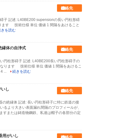
連絡先
述: L40BE200 supensionの長い円柱形碍
ます 技術仕様 単位 価値 1 間隔をあけること
続きを読む
絶縁体の自浄式
連絡先
円柱形碍子 記述: L40BE200長い円柱形碍子の
ります 技術仕様 単位 価値 1 間隔をあけるこ
 ...
続きを読む
がいし
連絡先
器の絶縁体 記述: 長い円柱形碍子に特に鉄道の接
いるより大きい表面漏れ間隔のプロフィールが、
いますまたは鋳造物鋼鉄、私達は帽子の各部分の定
の懸垂用がいし
連絡先