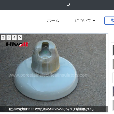
ホーム
について
2
3
4
5
配分の電力線110KVのためのANSI 52-8ディスク懸垂用がいし