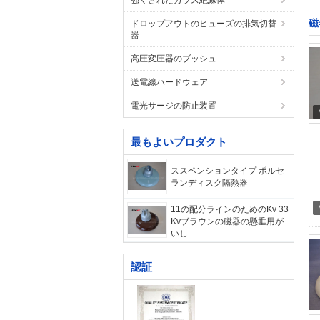
強くされたガラス絶縁体
磁
ドロップアウトのヒューズの排気切替
器
高圧変圧器のブッシュ
送電線ハードウェア
電光サージの防止装置
最もよいプロダクト
ススペンションタイプ ポルセ
ランディスク隔熱器
11の配分ラインのためのKv 33
Kvブラウンの磁器の懸垂用が
いし
認証