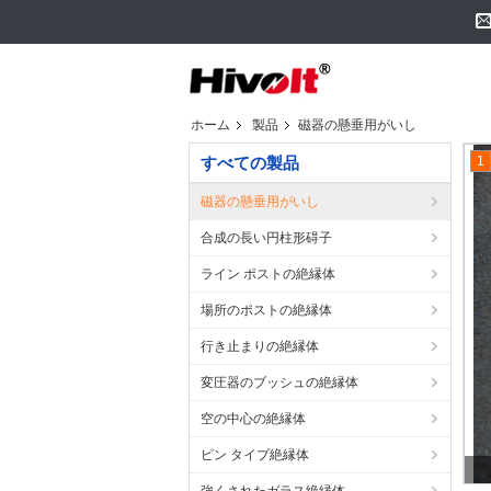
ホーム
製品
磁器の懸垂用がいし
すべての製品
1
磁器の懸垂用がいし
合成の長い円柱形碍子
ライン ポストの絶縁体
場所のポストの絶縁体
行き止まりの絶縁体
変圧器のブッシュの絶縁体
空の中心の絶縁体
ピン タイプ絶縁体