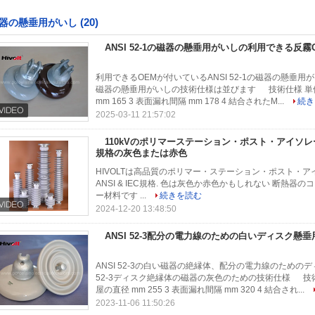
(20)
器の懸垂用がいし
ANSI 52-1の磁器の懸垂用がいしの利用できる反霧O
利用できるOEMが付いているANSI 52-1の磁器の懸垂用がい
磁器の懸垂用がいしの技術仕様は並びます 技術仕様 単位 価値
mm 165 3 表面漏れ間隔 mm 178 4 結合されたM...
続き
2025-03-11 21:57:02
110kVのポリマーステーション・ポスト・アイソレータ
規格の灰色または赤色
HIVOLTは高品質のポリマー・ステーション・ポスト・ア
ANSI & IEC規格. 色は灰色か赤色かもしれない 断熱器
ー材料です ...
続きを読む
2024-12-20 13:48:50
ANSI 52-3配分の電力線のための白いディスク懸
ANSI 52-3の白い磁器の絶縁体、配分の電力線のためのデ
52-3ディスク絶縁体の磁器の灰色のための技術仕様 技術仕様 
屋の直径 mm 255 3 表面漏れ間隔 mm 320 4 結合され...
2023-11-06 11:50:26