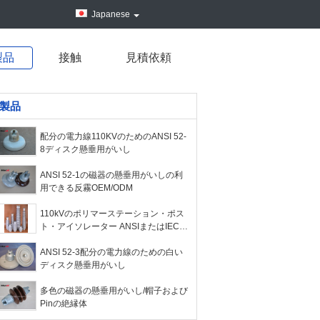
Japanese
製品
接触
見積依頼
製品
配分の電力線110KVのためのANSI 52-
8ディスク懸垂用がいし
ANSI 52-1の磁器の懸垂用がいしの利
用できる反霧OEM/ODM
110kVのポリマーステーション・ポス
ト・アイソレーター ANSIまたはIEC規
格の灰色または赤色
ANSI 52-3配分の電力線のための白い
ディスク懸垂用がいし
多色の磁器の懸垂用がいし/帽子および
Pinの絶縁体