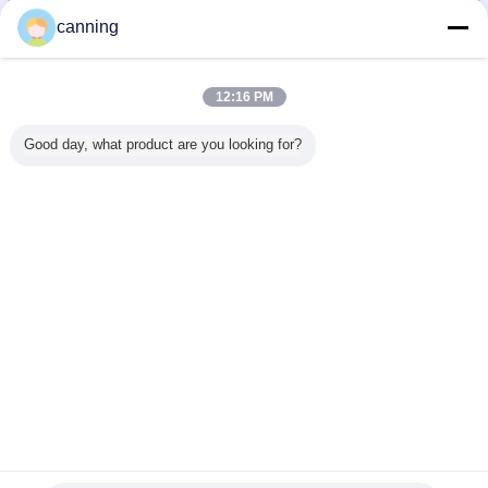
canning
変圧器のブッシュの絶縁体
多く
12:16 PM
Good day, what product are you looking for?
または
DIN標準的な
IECフランジのな
半導体の艶出しが
オイル変
とのIECの
DIN42531 HVの変
いサージの防止装
付いている
めの10N
ンデンサ
圧器のブッシュの
置20KV色の茶色
HIVOLTの骨董品
DIN425
ッシュ
絶縁体30NF250-
のための標準的な
の磁器の電気絶縁
器のブ
1320 DIN42531
HVのブッシュの
体
絶縁体
言語を変えて下さい
Japanese
ホーム
|
私達について
|
私達に連絡しなさい
|
地図
|
Privacy Policy
デスクトップの眺め
Copyright © 2017 - 2026 Dalian Hivolt Power System Co.,Ltd..
All rights reserved.