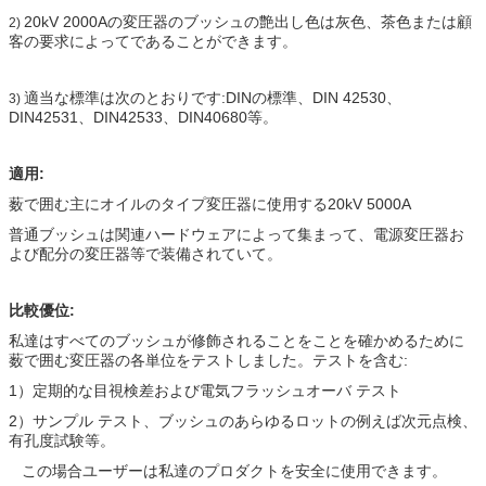
20kV 2000Aの変圧器のブッシュの艶出し色は灰色、茶色または顧
2)
客の要求によってであることができます。
適当な標準は次のとおりです:DINの標準、DIN 42530、
3)
DIN42531、DIN42533、DIN40680等。
適用:
薮で囲む主にオイルのタイプ変圧器に使用する20kV 5000A
普通ブッシュは関連ハードウェアによって集まって、電源変圧器お
よび配分の変圧器等で装備されていて。
比較優位:
私達は
すべてのブッシュが修飾されることをことを確かめるために
薮で囲む変圧器の各単位をテストしました
。テストを含む:
1）定期的な目視検差および電気フラッシュオーバ テスト
2）
サンプル テスト、ブッシュのあらゆるロットの例えば次元点検、
有孔度試験等。
この場合ユーザーは私達のプロダクトを安全に使用できます。