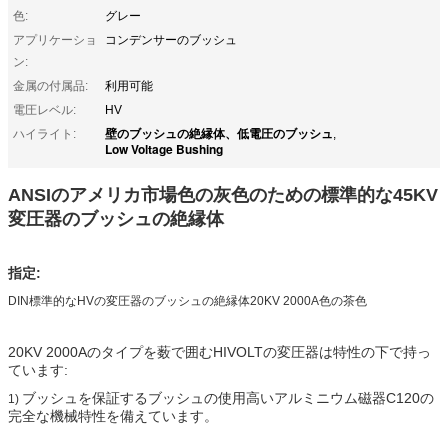
色:
グレー
アプリケーショ
コンデンサーのブッシュ
ン:
金属の付属品:
利用可能
電圧レベル:
HV
壁のブッシュの絶縁体、低電圧のブッシュ
ハイライト:
,
Low Voltage Bushing
ANSIのアメリカ市場色の灰色のための標準的な45KV
変圧器のブッシュの絶縁体
指定:
DIN標準的なHVの変圧器のブッシュの絶縁体20KV 2000A色の茶色
20KV 2000Aのタイプを薮で囲むHIVOLTの変圧器は特性の下で持っ
ています:
ブッシュを保証する
ブッシュの使用高いアルミニウム磁器C120の
1)
完全な機械特性を備えています。