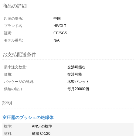
商品の詳細
起源の場所:
中国
ブランド名:
HIVOLT
証明:
CE/SGS
モデル番号:
N/A
お支払配送条件
最小注文数量:
交渉可能な
価格:
交渉可能
パッケージの詳細:
木製パレット
供給の能力:
毎月20000個
説明
変圧器のブッシュの絶縁体
標準:
ANSI の標準
材料:
磁器 C-120