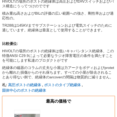
HIVOLTの場所のポストの絶縁体は高圧およびEHVスイッチおよびバ
ス構造にうってつけのでです
積み重ね高さおよびBILの評価の広い範囲への強さ、剛性率および適
応性の。
TR288は145KVまでサブステーションおよび電気スイッチのために
適しています。絶縁体は垂直として使用することができます。
比較優位:
HIVOLTの場所のポストの絶縁体は低いキャパシタンス絶縁体、この
特徴ANSI C29.9によって必要なラジオ障害電圧の条件を満たすこと
を可能にします私達のプロダクトがです
絶縁体の磁器のコラムの丈夫な小屋は力アークをボディおよびprotet
から離れた損傷からのそれ保ちます。すべての小屋が除去されるこ
とあり得ない例で、絶縁体のarcoverの間隔は物質的に減りません。
高圧ポストの絶縁体
ポストのタイプ絶縁体
札:
,
,
固体中心のポストの絶縁体
最高の価格で