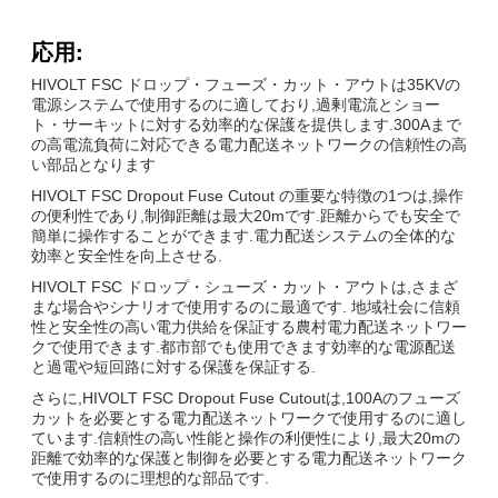
応用:
HIVOLT FSC ドロップ・フューズ・カット・アウトは35KVの
電源システムで使用するのに適しており,過剰電流とショー
ト・サーキットに対する効率的な保護を提供します.300Aまで
の高電流負荷に対応できる電力配送ネットワークの信頼性の高
い部品となります
HIVOLT FSC Dropout Fuse Cutout の重要な特徴の1つは,操作
の便利性であり,制御距離は最大20mです.距離からでも安全で
簡単に操作することができます.電力配送システムの全体的な
効率と安全性を向上させる.
HIVOLT FSC ドロップ・シューズ・カット・アウトは,さまざ
まな場合やシナリオで使用するのに最適です. 地域社会に信頼
性と安全性の高い電力供給を保証する農村電力配送ネットワー
クで使用できます.都市部でも使用できます効率的な電源配送
と過電や短回路に対する保護を保証する.
さらに,HIVOLT FSC Dropout Fuse Cutoutは,100Aのフューズ
カットを必要とする電力配送ネットワークで使用するのに適し
ています.信頼性の高い性能と操作の利便性により,最大20mの
距離で効率的な保護と制御を必要とする電力配送ネットワーク
で使用するのに理想的な部品です.