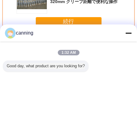
320mm クリープ距離で便利な操作
続行
canning
ドロップアウトのヒューズの排気切替器
多く
1:32 AM
Good day, what product are you looking for?
る正常な
ANSIの標準的な高
20m リモコン フ
15KV脱出シュー
配分のた
ドロップア
圧ヒューズの排気
ァイューズ 切断
ズ切断 600mmの
的なタイプ
ューズの
切替器は、ヒュー
ポーセラン 隔熱
クリープ距離で長
プアウト
器標準設
ズ15KV 110BILを
続きする電源配送
ズの排気
 /ODM
脱落させます
のために
並びました
ステー
言語を変えて下さい
Japanese
ホーム
|
私達について
|
私達に連絡しなさい
|
地図
|
Privacy Policy