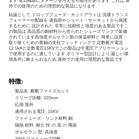
ます.電気機器にダメージを与える可能性があります.これは,屋
外での使用のための理想的な製品になります.
結論として,ドロップフューズ・カットアウトは 流通トランス
フォーマーや配線を 過負荷やショート・サーキットから保護
するために 設計された 非常に信頼性と強度のある製品ですこ
の製品は,高品質の銅材料から作られたシューズリンクで装備
されています高強度ポルセラン製の保温材料と 簡単に設置・
取り除くための青銅の支柱フィッティングで 定数断片電流
12.5kAと定数電圧15KVでこの製品は中電圧アプリケーション
で使用するのに適しています.ポリマー型設計により,厳しい環
境条件に耐えられるため,屋外での使用に理想的な製品です.
特徴:
製品名: 断断ファイズカット
クリープ距離: 320mm
応用:屋外
適用される電圧: 15KV
ファイューズ・リンク材料:銅
隔熱 材料: 耐久 性 の 高 の 陶器
ポルセラン 型: 高強度
200A ファイューズ切断