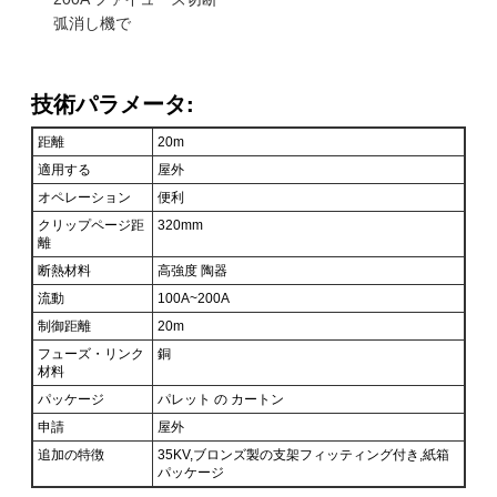
弧消し機で
技術パラメータ:
距離
20m
適用する
屋外
オペレーション
便利
クリップページ距
320mm
離
断熱材料
高強度 陶器
流動
100A~200A
制御距離
20m
フューズ・リンク
銅
材料
パッケージ
パレット の カートン
申請
屋外
追加の特徴
35KV,ブロンズ製の支架フィッティング付き,紙箱
パッケージ