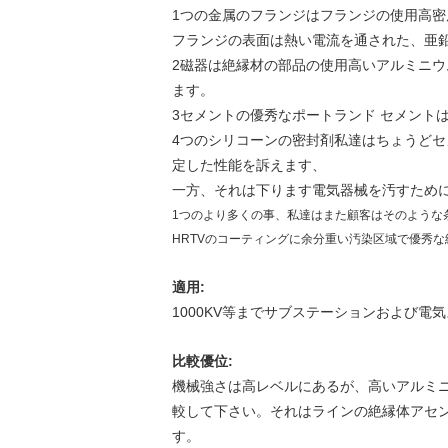
1つの金属のフランジはフランジの使用高
フランジの表面は熱い電流を通された、亜鉛
2磁器は絶縁材の部品の使用高いアルミニウ
ます。
3セメントの優秀なポートランド セメント
4つのシリコーンの密封剤私達はちょうどセ
定した性能を訴えます、
一方、それは下ります電気器械を汚すため
1つのより多くの事、私達はまた顧客はそのような
HRTVのコーティングに余分重い汚染区域で優秀
適用:
1000KV等までサブステーションおよび
比較優位:
機械強さは高レベルにあるが、高いアルミニ
較して下さい。それはラインの絶縁体アセ
す。