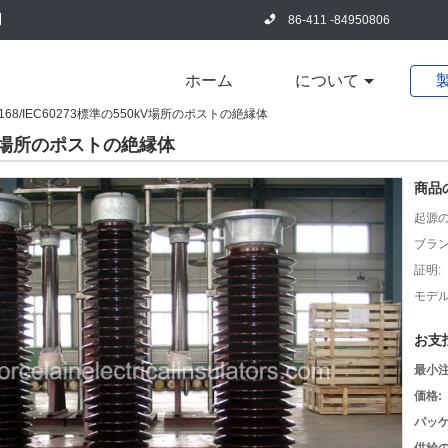
86-411 -84950806
ホーム
について
0168/IEC60273標準の550kV場所のポストの絶縁体
50kV場所のポストの絶縁体
商品
起源の
ブラン
証明:
モデル
お支
最小注
価格:
パッケ