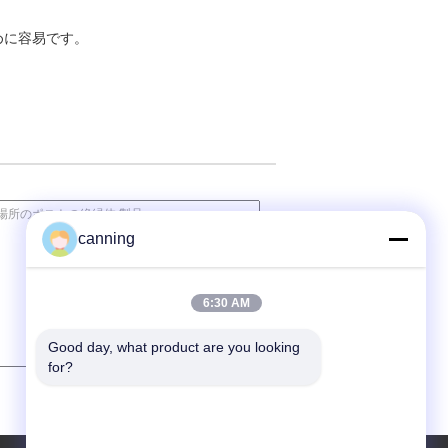
めに容易です。
canning
6:30 AM
Good day, what product are you looking 
for?