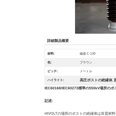
詳細製品概要
材料:
磁器 C-130
色:
ブラウン
ピッチ:
メートル
高圧ポストの絶縁体
ハイライト:
,
IEC60168/IEC60273標準の550kV場所
記述:
HIVOLTの場所のポストの絶縁体は良質材料