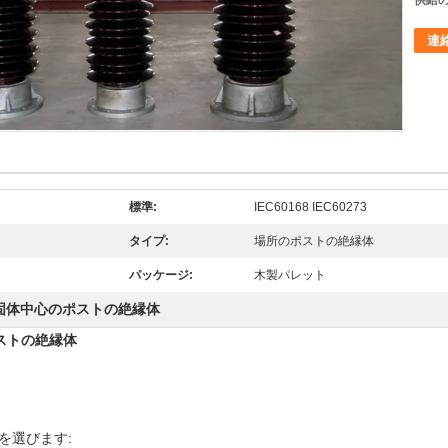
供給の
連
標準:
IEC60168 IEC60273
タイプ:
場所のポストの絶縁体
パッケージ:
木製パレット
固体中心のポストの絶縁体
のポストの絶縁体
を選びます: