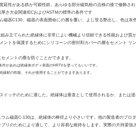
密度延性がある鉄か可鍛性鉄、あらゆる部分磁気粉の点検の後で修飾され
厚さ大会関連IECおよびASTMの標準の条件です
ム磁器C130、磁器の表面懸命にの層を覆い、よじ登る艶出し、色は灰
は組み立てられた絶縁体に非常によい機械より信頼できる性能および質
メントを保護するためにシリコーンの密封剤カバーの層をセメント リ
にセメントの塵を防ぐことができます。
条件があれば絶縁体ボディ表面のHRTVを塗ってもいいです。
な絶縁材の性能、それが使用することができますあります。
電気スイッチのために適した。絶縁体は垂直として使用されるか、または
ウム磁器C-130は、絶縁体の棒径より小さいです。他の製造者のプロ
ンブリのためにより適して、より容易な維持をします。実際の片持梁強さ