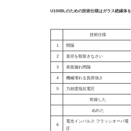
U100BLのための技術仕様はガラス
絶縁体
技術仕様
1
間隔
2
直径を取除きなさい
3
表面漏れ間隔
4
機械壊れる負荷強さ
5
力頻度抵抗電圧
乾燥した
ぬれた
電光インパルス フラッシオーバ電
6
圧