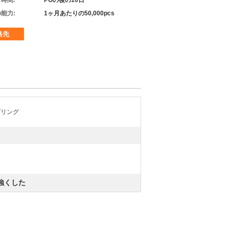
時間:
POの後の10日
能力:
1ヶ月あたりの50,000pcs
絡先
プリング
強くした