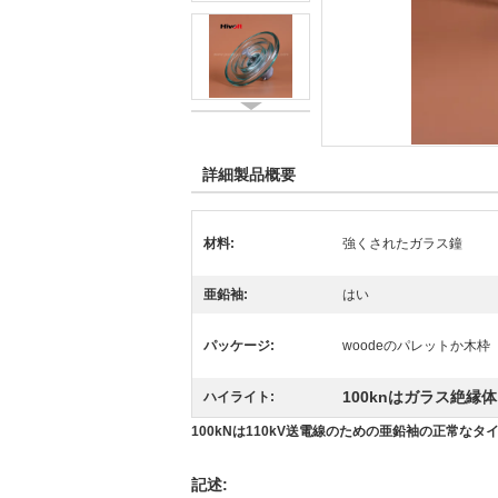
詳細製品概要
材料:
強くされたガラス鐘
亜鉛袖:
はい
パッケージ:
woodeのパレットか木枠
100knはガラス絶縁
ハイライト:
100kNは110kV送電線のための亜鉛袖の正常なタ
記述: