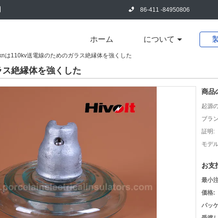
86-411 -84950806
ホーム
について
0knは110kv送電線のためのガラス絶縁体を強くした
ガラス絶縁体を強くした
商品
起源の
ブラン
証明:
モデル
お支
最小注
価格:
パッケ