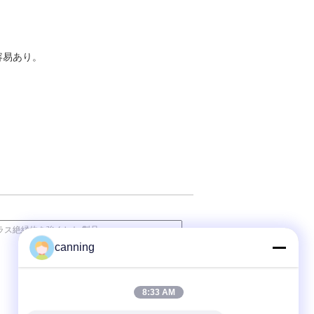
容易あり。
canning
8:33 AM