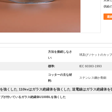
受渡し
供給の
連
方法を接続しなさ
球及びソケットのカッ
い:
標準:
IEC 60383-1993
コッターの主な材
ステンレス鋼か青銅
料:
体を強くした
110kvはガラス絶縁体を強くした
送電線はガラス絶縁体を
,
,
イプが付いているガラス絶縁体U100BLを強くした