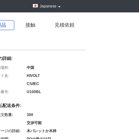
Japanese
製品
接触
見積依頼
の詳細:
場所:
中国
ド名:
HIVOLT
CS/IEC
番号:
U100BL
払配送条件:
文数量:
300
交渉可能
ージの詳細:
木パレットか木枠