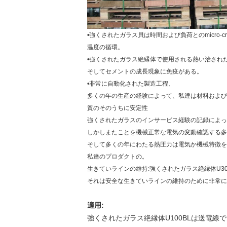
•強くされたガラス貝は時間および負荷とのmicro-c
温度の循環。
•強くされたガラス絶縁体で使用される熱い治され
そしてセメントの成長現象に免疫がある。
•非常に自動化された製造工程、
多くの年の生産の経験によって、私達は材料および最終
質のそのうちに安定性
強くされたガラスのインサービス経験の記録によっ
しかしまたことを機械正常な電気の変動確認する多
そして多くの年にわたる熱圧力は電気か機械特徴を
私達のプロダクトの。
生きていラインの維持:強くされたガラス絶縁体U3
それは安全な生きていラインの維持のために非常に
適用:
強くされたガラス絶縁体U100BLは送電線